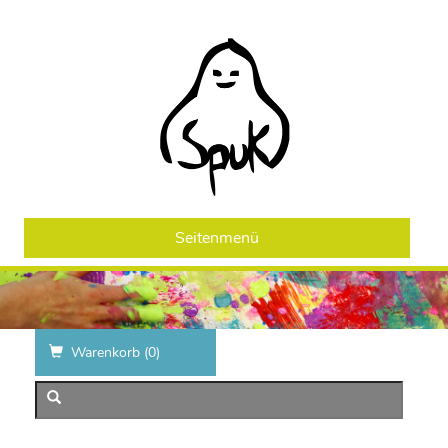
Seitenmenü
Warenkorb (
0
)