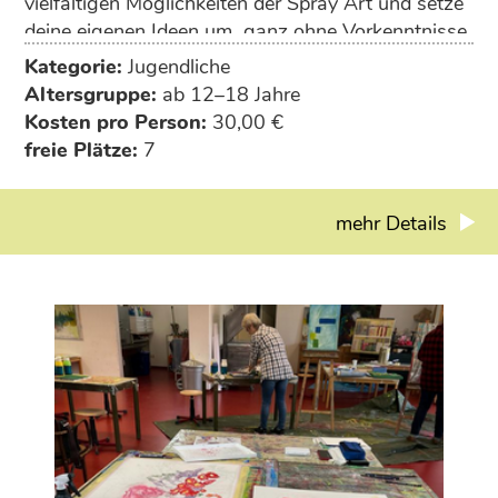
vielfältigen Möglichkeiten der Spray Art und setze
deine eigenen Ideen um ­ ganz ohne Vorkenntnisse.
Kategorie:
Jugendliche
Zieht bitte alte Kleidung und alte Schuhe an!
Altersgruppe:
ab 12–18 Jahre
Kosten pro Person:
30,00 €
freie Plätze:
7
mehr Details