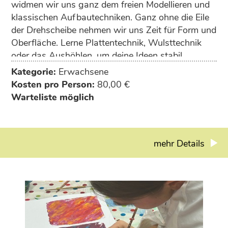
widmen wir uns ganz dem freien Modellieren und
klassischen Aufbautechniken. Ganz ohne die Eile
der Drehscheibe nehmen wir uns Zeit für Form und
Oberfläche. Lerne Plattentechnik, Wulsttechnik
oder das Aushöhlen, um deine Ideen stabil
umzusetzen.
Kategorie:
Erwachsene
Kosten pro Person:
80,00 €
Verleihe deinen Werken mit Stempeln,
Warteliste möglich
Naturmaterialien oder Ausstechformen eine
persönliche Note. Im abschließenden Glasurtermin
veredelst du deine Stücke mit verschiedenen
Farben und Effekten.
mehr Details
Der Kurs ist offen für eigene Projekte. Anfänger
erhalten eine fundierte Einführung,
Fortgeschrittene verfeinern ihre Technik.
Materialkosten:
10,­ € pro Kilo (gebrannt &
glasiert).