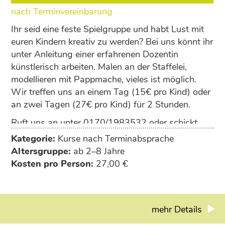
nach Terminvereinbarung
Ihr seid eine feste Spielgruppe und habt Lust mit
euren Kindern kreativ zu werden? Bei uns könnt ihr
unter Anleitung einer erfahrenen Dozentin
künstlerisch arbeiten. Malen an der Staffelei,
modellieren mit Pappmache, vieles ist möglich.
Wir treffen uns an einem Tag (15€ pro Kind) oder
an zwei Tagen (27€ pro Kind) für 2 Stunden.
Ruft uns an unter 0170/1983532 oder schickt
uns eine Mail an info@spuk-freren.de und wir
Kategorie:
Kurse nach Terminabsprache
vereinbaren einen Termin.
Altersgruppe:
ab 2–8 Jahre
Kosten pro Person:
27,00 €
mehr Details