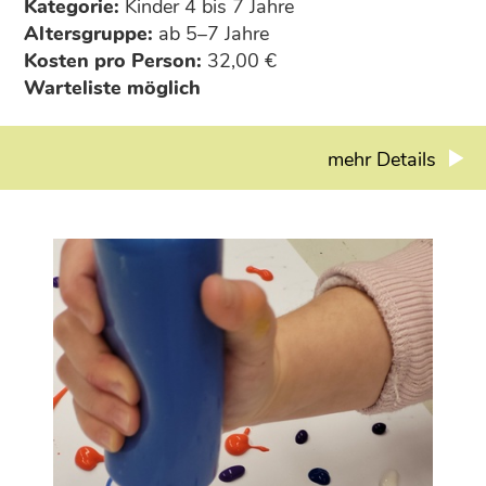
Kategorie:
Kinder 4 bis 7 Jahre
zaubern kann. Es gibt kein „Richtig“ oder „Falsch“
Altersgruppe:
ab 5–7 Jahre
­ nur den Spaß am Ausprobieren, Konstruieren und
Kosten pro Person:
32,00 €
Entdecken. Perfekt für neugierige Kinder, die Lust
Warteliste möglich
auf kreative Abenteuer und überraschende
Experimente haben!
mehr Details