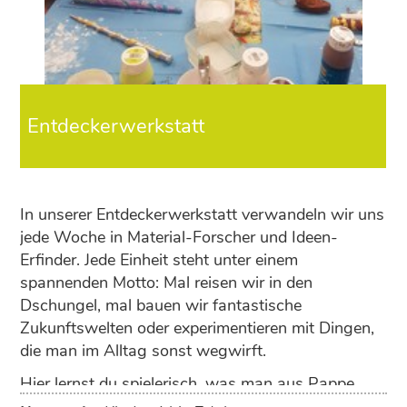
Entdeckerwerkstatt
In unserer Entdeckerwerkstatt verwandeln wir uns
jede Woche in Material-Forscher und Ideen-
Erfinder. Jede Einheit steht unter einem
spannenden Motto: Mal reisen wir in den
Dschungel, mal bauen wir fantastische
Zukunftswelten oder experimentieren mit Dingen,
die man im Alltag sonst wegwirft.
Hier lernst du spielerisch, was man aus Pappe,
Ton, bunten Farben und Fundstücken alles