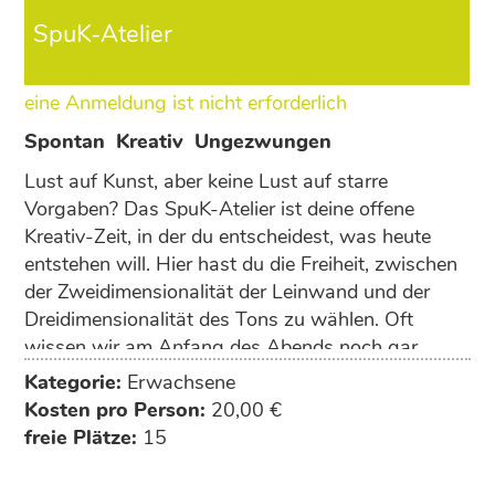
SpuK-Atelier
eine Anmeldung ist nicht erforderlich
Spontan ­ Kreativ ­ Ungezwungen
Lust auf Kunst, aber keine Lust auf starre
Vorgaben? Das SpuK-Atelier ist deine offene
Kreativ-Zeit, in der du entscheidest, was heute
entstehen will. Hier hast du die Freiheit, zwischen
der Zweidimensionalität der Leinwand und der
Dreidimensionalität des Tons zu wählen. Oft
wissen wir am Anfang des Abends noch gar
nicht, wonach uns der Sinn steht. Im SpuK-Atelier
Kategorie:
Erwachsene
musst du dich nicht vorab festlegen. Wir bieten dir
Kosten pro Person:
20,00 €
den Raum, das Werkzeug und ­ falls gewünscht ­
freie Plätze:
15
den künstlerischen Anstoß. Ganz ohne
Leistungsdruck, dafür mit viel Inspiration und in