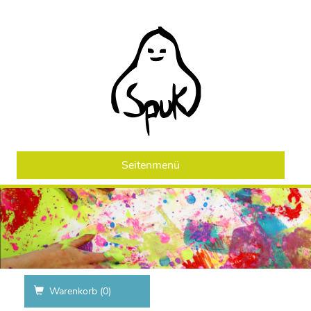
Seitenmenü
Warenkorb (
0
)