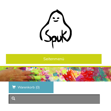
Seitenmenü
Warenkorb (
0
)