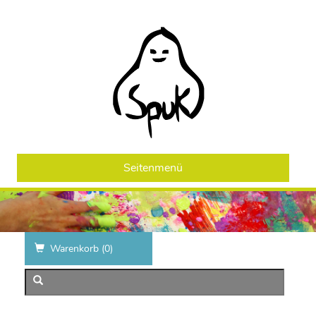
Seitenmenü
Warenkorb (
0
)