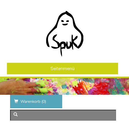
Seitenmenü
Warenkorb (
0
)