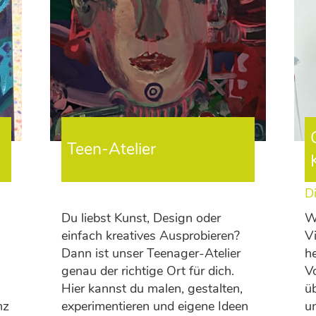
Teen-Atelier
Di
Du liebst Kunst, Design oder
Wi
einfach kreatives Ausprobieren?
Vi
Dann ist unser Teenager-Atelier
h
genau der richtige Ort für dich.
V
Hier kannst du malen, gestalten,
ü
nz
experimentieren und eigene Ideen
un