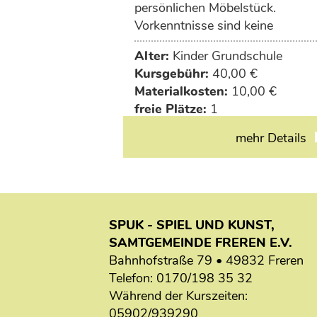
persönlichen Möbelstück.
Vorkenntnisse sind keine
erforderlich. Wir besorgen einen
Alter:
Kinder Grundschule
kleinen Tisch für dich, daher fall
Kursgebühr:
40,00 €
10€ Materialkosten an.
Materialkosten:
10,00 €
freie Plätze:
1
mehr Details
SPUK - SPIEL UND KUNST,
SAMTGEMEINDE FREREN E.V.
Bahnhofstraße 79 • 49832 Freren
Telefon:
0170/198 35 32
Während der Kurszeiten:
05902/939290