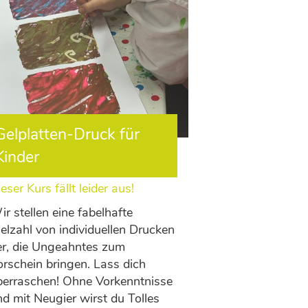
Gelplatten-Druck für
Kinder
eser Kurs fällt leider aus!
r stellen eine fabelhafte
elzahl von individuellen Drucken
er, die Ungeahntes zum
orschein bringen. Lass dich
berraschen! Ohne Vorkenntnisse
d mit Neugier wirst du Tolles