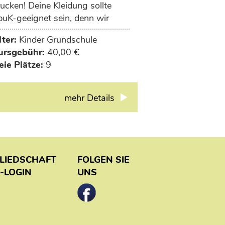
ucken! Deine Kleidung sollte
puK-geeignet sein, denn wir
beiten mit Acryl.
lter:
Kinder Grundschule
ursgebühr:
40,00 €
eie Plätze:
9
mehr Details
GLIEDSCHAFT
FOLGEN SIE
-LOGIN
UNS