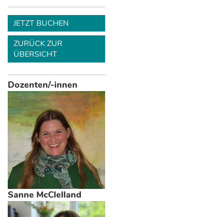
JETZT BUCHEN
ZURÜCK ZUR
ÜBERSICHT
Dozenten/-innen
Sanne McClelland