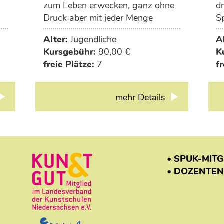
zum Leben erwecken, ganz ohne
dr
Druck aber mit jeder Menge
S
Inspiration. Ob moderne Kunst,
ar
Alter:
Jugendliche
A
en
DIY-Projekte, Upcycling, Zeichnen
Kursgebühr:
90,00 €
K
oder kreative Raumgestaltung -
freie Plätze:
7
fr
deiner Fantasie sind keine
Grenzen gesetzt.
mehr Details
• SPUK-MIT
• DOZENTEN